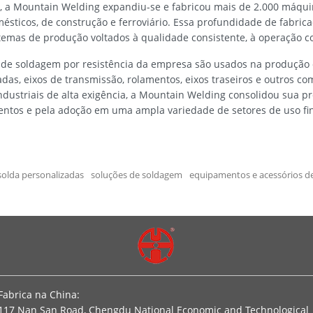
 a Mountain Welding expandiu-se e fabricou mais de 2.000 máquina
ésticos, de construção e ferroviário. Essa profundidade de fabric
temas de produção voltados à qualidade consistente, à operação c
 de soldagem por resistência da empresa são usados na produção 
das, eixos de transmissão, rolamentos, eixos traseiros e outros 
ndustriais de alta exigência, a Mountain Welding consolidou sua p
ntos e pela adoção em uma ampla variedade de setores de uso fin
olda personalizadas
soluções de soldagem
equipamentos e acessórios d
Fabrica na China:
117 Nan San Road, Chengdu National Economic and Technological