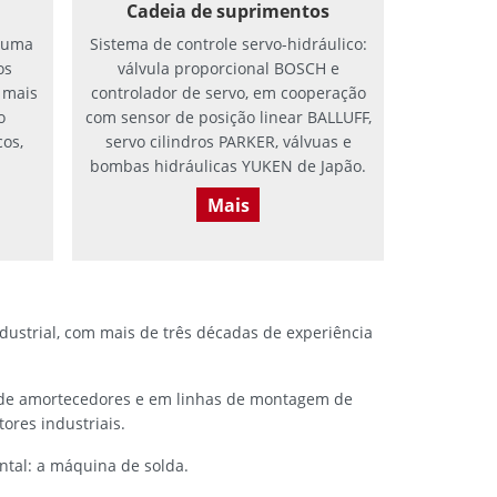
Cadeia de suprimentos
 uma
Sistema de controle servo-hidráulico:
os
válvula proporcional BOSCH e
 mais
controlador de servo, em cooperação
o
com sensor de posição linear BALLUFF,
cos,
servo cilindros PARKER, válvuas e
bombas hidráulicas YUKEN de Japão.
Mais
ustrial, com mais de três décadas de experiência
 de amortecedores e em linhas de montagem de
ores industriais.
tal: a máquina de solda.