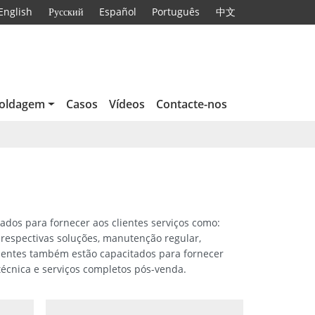
English
Русский
Español
Português
中文
soldagem
Casos
Vídeos
Contacte-nos
dos para fornecer aos clientes serviços como:
 respectivas soluções, manutenção regular,
ientes também estão capacitados para fornecer
écnica e serviços completos pós-venda.