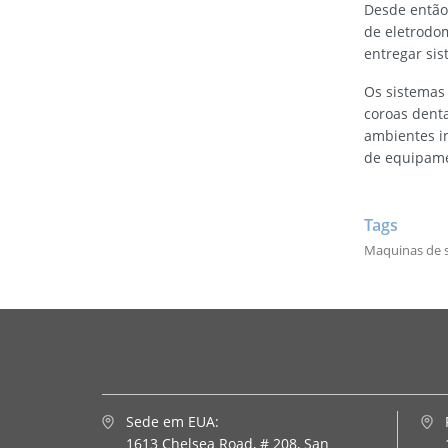
Desde então,
de eletrodom
entregar sis
Os sistemas
coroas denta
ambientes i
de equipame
Tags
Maquinas de s
Sede em EUA:
1613 Chelsea Road, # 208,
San