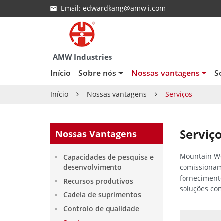
Email:
edwardkang@amwii.com
AMW Industries
Início
Sobre nós
Nossas vantagens
S
Início
Nossas vantagens
Serviços
Serviç
Nossas Vantagens
Mountain We
Capacidades de pesquisa e
comissioname
desenvolvimento
forneciment
Recursos produtivos
soluções co
Cadeia de suprimentos
Controlo de qualidade