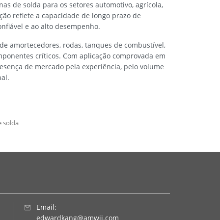
s de solda para os setores automotivo, agrícola,
ação reflete a capacidade de longo prazo de
onfiável e ao alto desempenho.
de amortecedores, rodas, tanques de combustível,
componentes críticos. Com aplicação comprovada em
resença de mercado pela experiência, pelo volume
al.
e solda
Email:
edwardkang@amwii.com